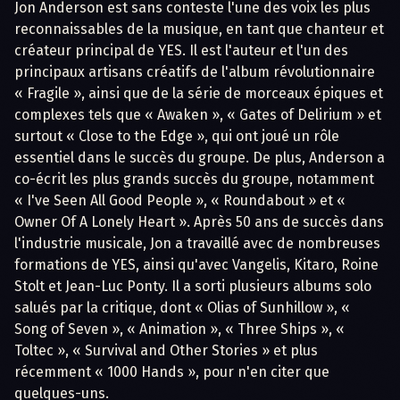
Jon Anderson est sans conteste l'une des voix les plus
reconnaissables de la musique, en tant que chanteur et
créateur principal de YES. Il est l'auteur et l'un des
principaux artisans créatifs de l'album révolutionnaire
« Fragile », ainsi que de la série de morceaux épiques et
complexes tels que « Awaken », « Gates of Delirium » et
surtout « Close to the Edge », qui ont joué un rôle
essentiel dans le succès du groupe. De plus, Anderson a
co-écrit les plus grands succès du groupe, notamment
« I've Seen All Good People », « Roundabout » et «
Owner Of A Lonely Heart ». Après 50 ans de succès dans
l'industrie musicale, Jon a travaillé avec de nombreuses
formations de YES, ainsi qu'avec Vangelis, Kitaro, Roine
Stolt et Jean-Luc Ponty. Il a sorti plusieurs albums solo
salués par la critique, dont « Olias of Sunhillow », «
Song of Seven », « Animation », « Three Ships », «
Toltec », « Survival and Other Stories » et plus
récemment « 1000 Hands », pour n'en citer que
quelques-uns.