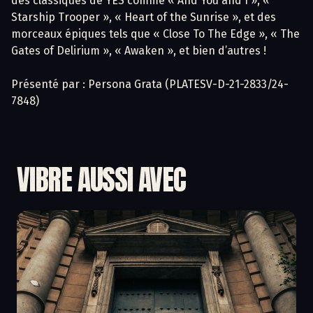
des classiques de YES comme « And You and I », «
Starship Trooper », « Heart of the Sunrise », et des
morceaux épiques tels que « Close To The Edge », « The
Gates of Delirium », « Awaken », et bien d’autres !
Présenté par : Persona Grata (PLATESV-D-21-2833/24-
7848)
VIBRE AUSSI AVEC