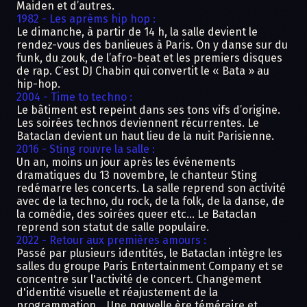
Maiden et d’autres.​
1982 - Les aprèms hip hop​ :
Le dimanche, à partir de 14 h, la salle devient le
rendez-vous des banlieues à Paris. On y danse sur du
funk, du zouk, de l’afro-beat et les premiers disques
de rap. C’est DJ Chabin qui convertit le « Bata » au
hip-hop.​
2004 - Time to techno​ :
Le bâtiment est repeint dans ses tons vifs d’origine.
Les soirées technos deviennent récurrentes. Le
Bataclan devient un haut lieu de la nuit Parisienne. ​
2016 - Sting rouvre la salle​ :
Un an, moins un jour après les événements
dramatiques du 13 novembre, le chanteur Sting
redémarre les concerts. La salle reprend son activité
avec de la techno, du rock, de la folk, de la danse, de
la comédie, des soirées queer etc… Le Bataclan
reprend son statut de salle populaire.​
2022 - Retour aux premières amours ​:
Passé par plusieurs identités, le Bataclan intègre les
salles du groupe Paris Entertainment Company et se
concentre sur l'activité de concert. Changement
d'identité visuelle et réajustement de la
programmation… Une nouvelle ère téméraire et