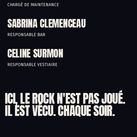
CHARGÉ DE MAINTENANCE
SABRINA CLEMENCEAU
RESPONSABLE BAR
CELINE SURMON
RESPONSABLE VESTIAIRE
ICI, LE ROCK N'EST PAS JOUÉ.

IL EST VÉCU. CHAQUE SOIR.​
THE GUN CLUB
N'FLYING
GENTE DE ZONA
AS I LAY DYING
KARIM GHARBI
LORNA SHORE
GRAND CORPS MALADE
PETER HOOK
LES FATALS PICARDS
HALF MOON RUN
SCHOOLBOY Q
PATTI SMITH
OASIS / THE VERVE
FLOW
SOCIAL DISTORSION
FIT FOR A KING
YO LA TENGO