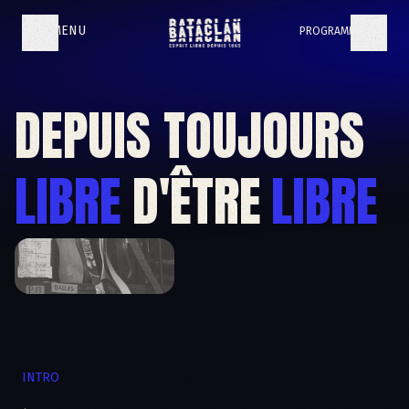
MENU
PROGRAMMATION
DEPUIS TOUJOURS
Depuis toujours libre d'être libre
LIBRE
D'ÊTRE
LIBRE
DES QUESTIONS ?
Vous n'avez pas trouvé ce que vous cherchez ?
INTRO
VOIR LA F.A.Q.